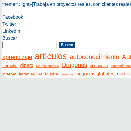
theme=»light»]Trabaja en proyectos reales, con clientes real
Facebook
Twitter
LinkedIn
Buscar
Buscar
artículos
autoconocimiento
Au
aprendizaje
Dragones
dinero
derecho
economia
Diseño industrial
economía soci
nutric
negocios globales
internet
letren eguna
Música
negocios