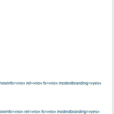
 showinfo=»no» rel=»no» fs=»no» modestbranding=»yes»
showinfo=»no» rel=»no» fs=»no» modestbranding=»yes»