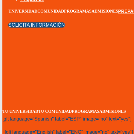
PREP
UNIVERSIDAD
COMUNIDAD
PROGRAMAS
ADMISIONES
SOLICITA INFORMACIÓN
TU UNIVERSIDAD
TU COMUNIDAD
PROGRAMAS
ADMISIONES
[glt language="Spanish" label="ESP" image="no" text="yes"]
| [glt language="English" label="ENG" image="no" text="yes"]