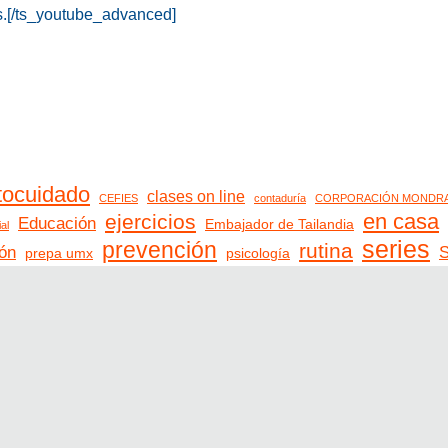
es.[/ts_youtube_advanced]
tocuidado
clases on line
CEFIES
contaduría
CORPORACIÓN MONDR
en casa
ejercicios
Educación
Embajador de Tailandia
al
series
prevención
rutina
ión
S
prepa umx
psicología