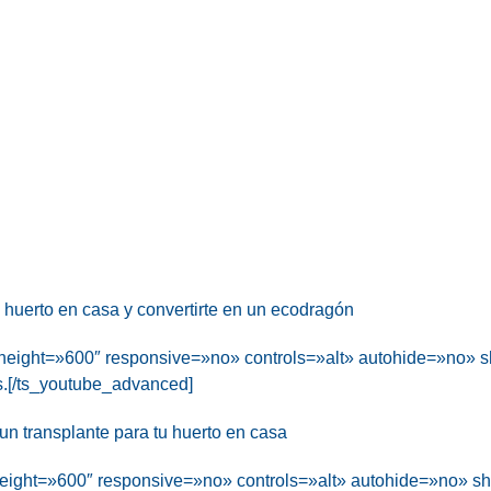
huerto en casa y convertirte en un ecodragón
height=»600″ responsive=»no» controls=»alt» autohide=»no»
es.[/ts_youtube_advanced]
n transplante para tu huerto en casa
height=»600″ responsive=»no» controls=»alt» autohide=»no» 