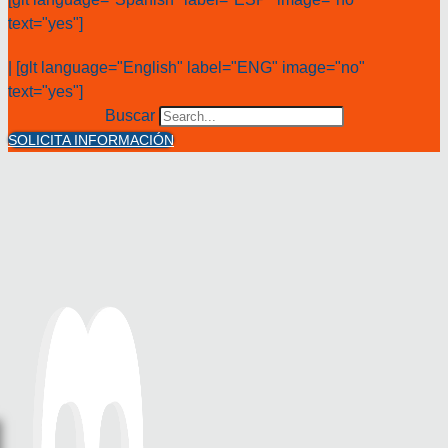
text="yes"]
| [glt language="English" label="ENG" image="no"
text="yes"]
Buscar
SOLICITA INFORMACIÓN