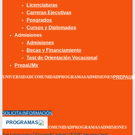
Licenciaturas
Carreras Ejecutivas
Posgrados
Cursos y Diplomados
Admisiones
Admisiones
Becas y Financiamiento
Test de Orientación Vocacional
PrepaUMx
PREPAU
UNIVERSIDAD
COMUNIDAD
PROGRAMAS
ADMISIONES
SOLICITA INFORMACIÓN
PROGRAMAS
TU UNIVERSIDAD
TU COMUNIDAD
PROGRAMAS
ADMISIONES
[glt language="Spanish" label="ESP" image="no"