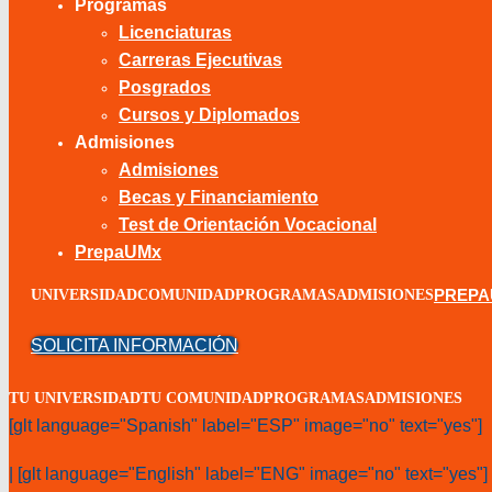
Programas
Licenciaturas
Carreras Ejecutivas
Posgrados
Cursos y Diplomados
Admisiones
Admisiones
Becas y Financiamiento
Test de Orientación Vocacional
PrepaUMx
PREP
UNIVERSIDAD
COMUNIDAD
PROGRAMAS
ADMISIONES
SOLICITA INFORMACIÓN
TU UNIVERSIDAD
TU COMUNIDAD
PROGRAMAS
ADMISIONES
[glt language="Spanish" label="ESP" image="no" text="yes"]
| [glt language="English" label="ENG" image="no" text="yes"]