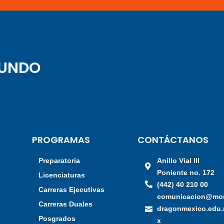
MUNDO
PROGRAMAS
CONTÁCTANOS
Preparatoria
Anillo Vial III
Poniente no. 172
a
Licenciaturas
(442) 40 210 00
Carreras Ejecutivas
comunicacion@mo
Carreras Duales
dragonmexico.edu
Posgrados
x