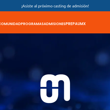
¡Asiste al próximo casting de admisión!
PREPAUMX
COMUNIDAD
PROGRAMAS
ADMISIONES