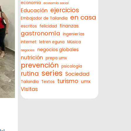
economia
economía social
ejercicios
Educación
en casa
Embajador de Tailandia
finanzas
escritos
felicidad
gastronomía
ingenierías
internet
letren eguna
Música
negocios globales
negocios
nutrición
prepa umx
prevención
psicología
series
rutina
Sociedad
turismo
umx
Tailandia
Textos
Visitas
del