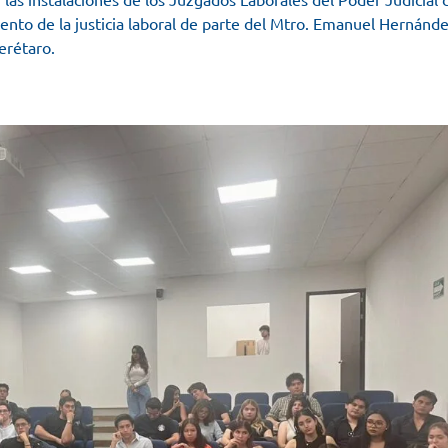
nto de la justicia laboral de parte del Mtro. Emanuel Hernánd
erétaro.
#juzgados
#poderjudicial
#queretaro