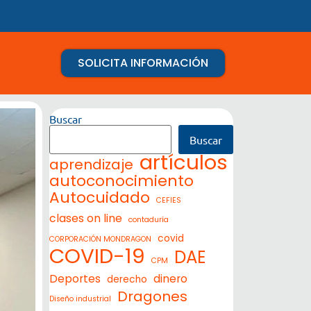
SOLICITA INFORMACIÓN
Buscar
Buscar
artículos
aprendizaje
autoconocimiento
Autocuidado
CEFIES
clases on line
contaduría
covid
CORPORACIÓN MONDRAGON
COVID-19
DAE
CPM
Deportes
dinero
derecho
Dragones
Diseño industrial