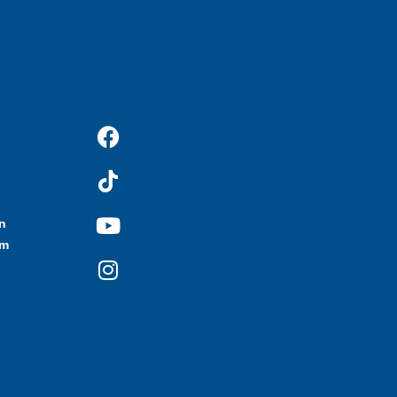
n
.m
d