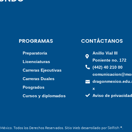
PROGRAMAS
CONTÁCTANOS
Preparatoria
Anillo Vial III
Poniente no. 172
a
Licenciaturas
(442) 40 210 00
Carreras Ejecutivas
comunicacion@mo
Carreras Duales
dragonmexico.edu
Posgrados
x
Aviso de privacida
Cursos y diplomados
éxico. Todos los Derechos Reservados. Sitio Web desarrollado por
Selfish ®
.