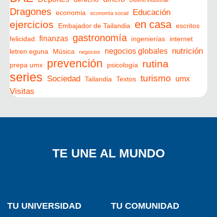
Diseño industrial
Dragones
Educación
economia
economía social
en casa
ejercicios
Embajador de Tailandia
escritos
gastronomía
finanzas
felicidad
ingenierías
internet
nutrición
negocios globales
letren eguna
Música
negocios
prevención
rutina
prepa umx
psicología
series
turismo
Sociedad
umx
Tailandia
Textos
Visitas
TE UNE AL MUNDO
TU UNIVERSIDAD
TU COMUNIDAD