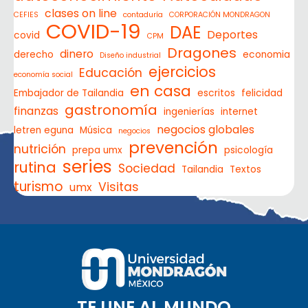
clases on line
CEFIES
contaduría
CORPORACIÓN MONDRAGON
COVID-19
DAE
Deportes
covid
CPM
Dragones
dinero
derecho
economia
Diseño industrial
ejercicios
Educación
economía social
en casa
Embajador de Tailandia
escritos
felicidad
gastronomía
finanzas
ingenierías
internet
negocios globales
letren eguna
Música
negocios
prevención
nutrición
prepa umx
psicología
series
rutina
Sociedad
Tailandia
Textos
turismo
Visitas
umx
TE UNE AL MUNDO