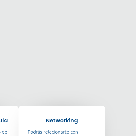
ula
Networking
o de
Podrás relacionarte con