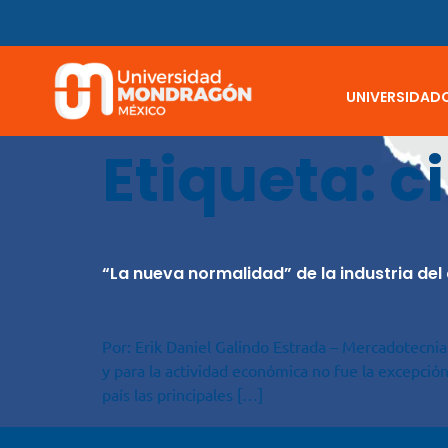
UNIVERSIDAD
Etiqueta:
c
“La nueva normalidad” de la industria del 
Por: Erik Daniel Galindo Estrada – Mercadotecn
y para la actividad económica no fue la excepció
país las principales […]