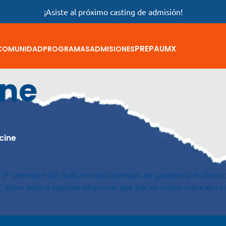
¡Asiste al próximo casting de admisión!
PREPAUMX
COMUNIDAD
PROGRAMAS
ADMISIONES
ine
cine
ia 2º semestre Sin duda en estos tiempos de pandemia el cómo 
n, sobre todo a aquellas empresas que por su simple naturaleza 