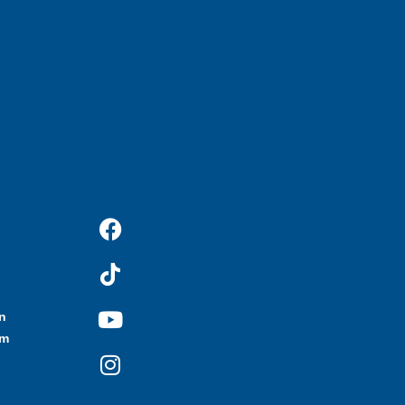
n
.m
d