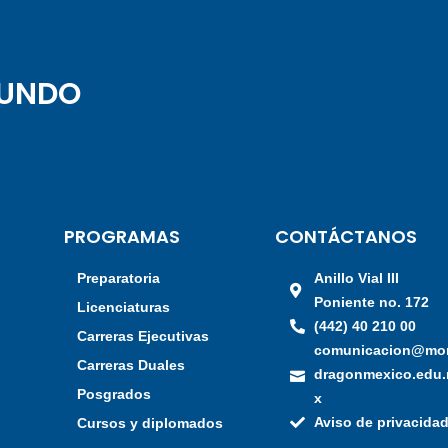
MUNDO
PROGRAMAS
CONTÁCTANOS
Preparatoria
Anillo Vial III
Poniente no. 172
a
Licenciaturas
(442) 40 210 00
Carreras Ejecutivas
comunicacion@mo
Carreras Duales
dragonmexico.edu
Posgrados
x
Aviso de privacida
Cursos y diplomados