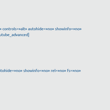
controls=»alt» autohide=»no» showinfo=»no»
youtube_advanced]
utohide=»no» showinfo=»no» rel=»no» fs=»no»