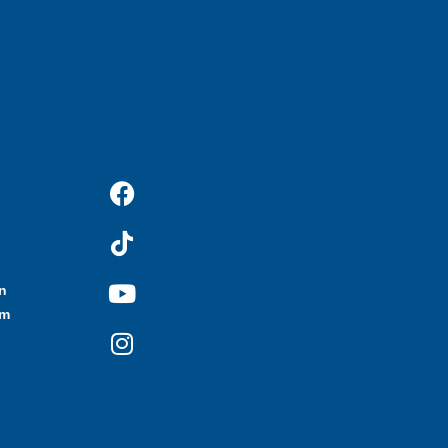
n
.m
d