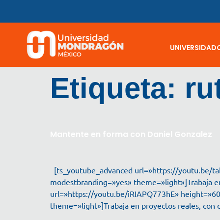
UNIVERSIDAD
Etiqueta:
ru
Mantente en forma con Daniel Gonzalez
[ts_youtube_advanced url=»https://youtu.be/t
modestbranding=»yes» theme=»light»]Trabaja en
url=»https://youtu.be/iRIAPQ773hE» height=»6
theme=»light»]Trabaja en proyectos reales, con 