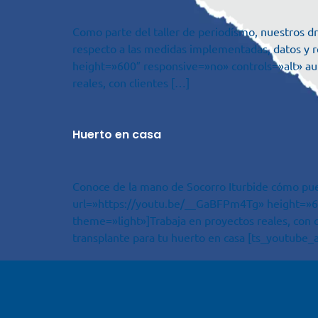
Como parte del taller de periodísmo, nuestros dr
respecto a las medidas implementadas, datos y
height=»600″ responsive=»no» controls=»alt» a
reales, con clientes […]
Huerto en casa
Conoce de la mano de Socorro Iturbide cómo pue
url=»https://youtu.be/__GaBFPm4Tg» height=»6
theme=»light»]Trabaja en proyectos reales, con 
transplante para tu huerto en casa [ts_youtub