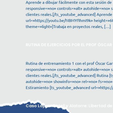
Aprende a dibujar fácilmente con esta sesión d
responsive=»no» controls=»alt» autohide=»no» 
clientes reales.[/ts_youtube_advanced] Aprende 
url=»https://youtu.be/NBMYfIhmI9k» height=»6
theme=»light»]Trabaja en proyectos reales, […]
RUTINA DE EJERCICIOS POR EL PROF ÓSCAR
Rutina de entrenamiento 1 con el prof Óscar Ga
responsive=»no» controls=»alt» autohide=»no» 
clientes reales.[/ts_youtube_advanced] Rutina
autohide=»no» showinfo=»no» rel=»no» fs=»no» m
Estiramiento [ts_youtube_advanced url=»https
Caso López-Gatell y Alatorre: Libertad d