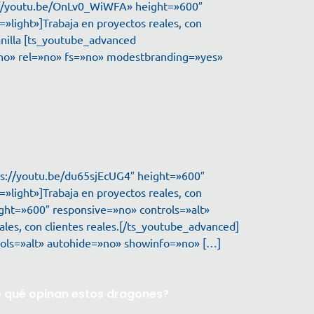
ps://youtu.be/OnLv0_WiWFA» height=»600″
light»]Trabaja en proyectos reales, con
anilla [ts_youtube_advanced
»no» rel=»no» fs=»no» modestbranding=»yes»
ps://youtu.be/du65sjEcUG4″ height=»600″
light»]Trabaja en proyectos reales, con
ght=»600″ responsive=»no» controls=»alt»
es, con clientes reales.[/ts_youtube_advanced]
ols=»alt» autohide=»no» showinfo=»no» […]
re qué opinan estos dragones?