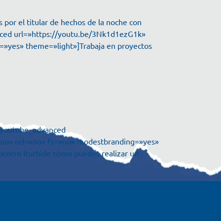
 por el titular de hechos de la noche con
anced url=»https://youtu.be/3Nk1d1ezG1k»
=»yes» theme=»light»]Trabaja en proyectos
s_youtube_advanced
»no» rel=»no» fs=»no» modestbranding=»yes»
ocorro Iturbide cómo puedes realizar un