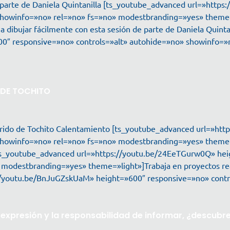
e parte de Daniela Quintanilla [ts_youtube_advanced url=»htt
showinfo=»no» rel=»no» fs=»no» modestbranding=»yes» theme=»
a dibujar fácilmente con esta sesión de parte de Daniela Quint
00″ responsive=»no» controls=»alt» autohide=»no» showinfo=
 DE TOCHITO
rrido de Tochito Calentamiento [ts_youtube_advanced url=»htt
showinfo=»no» rel=»no» fs=»no» modestbranding=»yes» theme=»
 [ts_youtube_advanced url=»https://youtu.be/24EeTGurw0Q» hei
odestbranding=»yes» theme=»light»]Trabaja en proyectos real
://youtu.be/BnJuGZskUaM» height=»600″ responsive=»no» contr
e expresión y la responsabilidad de informar, ¿descub