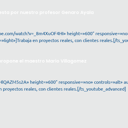
esta por nuestro profesor Genaro Ayala
be.com/watch?v=_8m4XuOF4HI» height=»600″ responsive=»no» 
ight»]Trabaja en proyectos reales, con clientes reales.[/ts_
 propone el maestro Mario Villagomez
HlQAZM5s2A» height=»600″ responsive=»no» controls=»alt» a
proyectos reales, con clientes reales.[/ts_youtube_advanced]