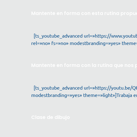
Mantente en forma con esta rutina propu
[ts_youtube_advanced url=»https://www.youtu
rel=»no» fs=»no» modestbranding=»yes» theme=»l
Mantente en forma con la rutina que nos
[ts_youtube_advanced url=»https://youtu.be/Q
modestbranding=»yes» theme=»light»]Trabaja en 
Clase de dibujo