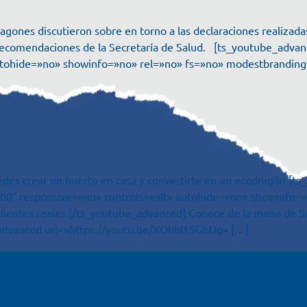
agones discutieron sobre en torno a las declaraciones realizadas
 recomendaciones de la Secretaría de Salud. [ts_youtube_adv
utohide=»no» showinfo=»no» rel=»no» fs=»no» modestbranding
des crear un huerto en casa y convertirte en un ecodragón [t
00″ responsive=»no» controls=»alt» autohide=»no» showinfo=
clientes reales.[/ts_youtube_advanced] Conoce de la mano de S
e_advanced url=»https://youtu.be/XOhbl15GhUg» […]