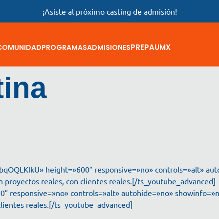
¡Asiste al próximo casting de admisión!
PREPAUMX
COMUNIDAD
PROGRAMAS
ADMISIONES
tina
abqOQLKlkU» height=»600″ responsive=»no» controls=»alt» au
 proyectos reales, con clientes reales.[/ts_youtube_advanced
00″ responsive=»no» controls=»alt» autohide=»no» showinfo=»
clientes reales.[/ts_youtube_advanced]