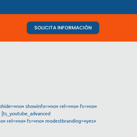
SOLICITA INFORMACIÓN
tohide=»no» showinfo=»no» rel=»no» fs=»no»
] [ts_youtube_advanced
no» rel=»no» fs=»no» modestbranding=»yes»