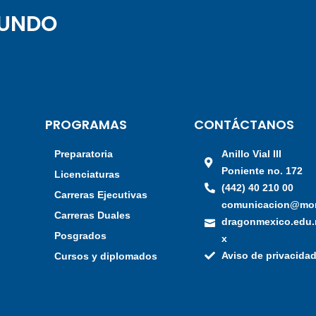
MUNDO
PROGRAMAS
CONTÁCTANOS
Preparatoria
Anillo Vial III
Poniente no. 172
a
Licenciaturas
(442) 40 210 00
Carreras Ejecutivas
comunicacion@mo
Carreras Duales
dragonmexico.edu
Posgrados
x
Aviso de privacida
Cursos y diplomados